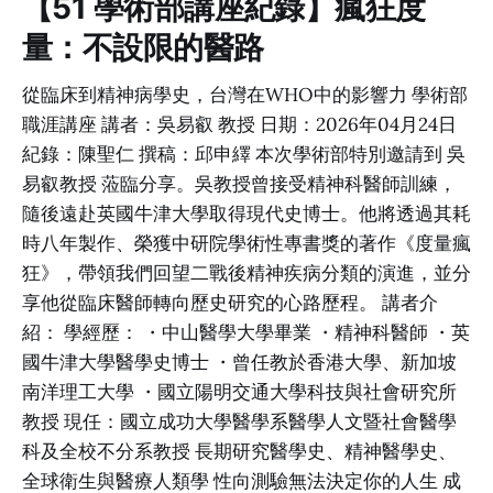
【51 學術部講座紀錄】瘋狂度
量：不設限的醫路
從臨床到精神病學史，台灣在WHO中的影響力 學術部
職涯講座 講者：吳易叡 教授 日期：2026年04月24日
紀錄：陳聖仁 撰稿：邱申繹 本次學術部特別邀請到 吳
易叡教授 蒞臨分享。吳教授曾接受精神科醫師訓練，
隨後遠赴英國牛津大學取得現代史博士。他將透過其耗
時八年製作、榮獲中研院學術性專書獎的著作《度量瘋
狂》，帶領我們回望二戰後精神疾病分類的演進，並分
享他從臨床醫師轉向歷史研究的心路歷程。 講者介
紹： 學經歷： ・中山醫學大學畢業 ・精神科醫師 ・英
國牛津大學醫學史博士 ・曾任教於香港大學、新加坡
南洋理工大學 ・國立陽明交通大學科技與社會研究所
教授 現任：國立成功大學醫學系醫學人文暨社會醫學
科及全校不分系教授 長期研究醫學史、精神醫學史、
全球衛生與醫療人類學 性向測驗無法決定你的人生 成