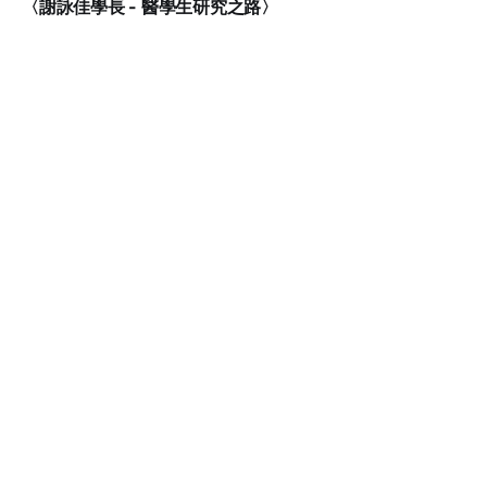
〈謝詠佳學長 - 醫學生研究之路〉
ANBO CHEN
14 MAR 2026
臺大醫學系出國交換管道簡介
NTUMEDSA, 黃筠涵
01 MAR 2026
【51 學術部講座紀錄】雙輔學程經驗分享
學術部｜NTUMEDSA．ACA, 郭宸彰
07 NOV 2025
【51 學術部講座紀錄】密西根大學實習分享
學術部｜NTUMEDSA．ACA, 王穎婕
12 OCT 2025