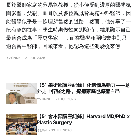
長於醫師家庭的吳易叡教授，從小便受到濃厚的醫學氛
圍影響，父親、哥哥以及多位親戚皆為精神科醫師，因
此醫學似乎是一條理所當然的道路，然而，他分享了一
段有趣的往事：學生時期做性向測驗時，結果顯示自己
最適合成為「歷史學家」 ，而在醫學相關職業中則只
適合當中醫師，回頭來看，他認為這些測驗從來無
YVONNE
21 JUL 2026
【51 學術部講座紀錄】化遺憾為動力——意
外走上行醫之路， 療癒家屬也療癒自己
YVONNE
21 JUL 2026
【51 會本部講座紀錄】Harvard MD/PhD x
Plastic Surgery
李鎮宇
13 JUL 2026