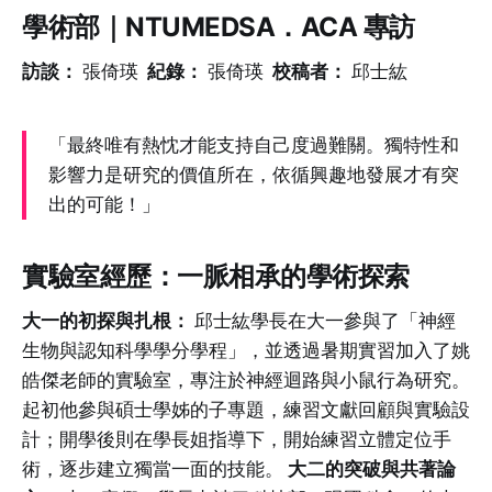
學術部｜NTUMEDSA．ACA 專訪
訪談：
張倚瑛
紀錄：
張倚瑛
校稿者：
邱士紘
「最終唯有熱忱才能支持自己度過難關。獨特性和
影響力是研究的價值所在，依循興趣地發展才有突
出的可能！」
實驗室經歷：一脈相承的學術探索
大一的初探與扎根：
邱士紘學長在大一參與了「神經
生物與認知科學學分學程」，並透過暑期實習加入了姚
皓傑老師的實驗室，專注於神經迴路與小鼠行為研究。
起初他參與碩士學姊的子專題，練習文獻回顧與實驗設
計；開學後則在學長姐指導下，開始練習立體定位手
術，逐步建立獨當一面的技能。
大二的突破與共著論