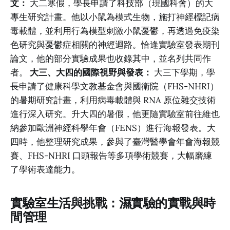
文：
大二寒假，學長申請了科技部（現國科會）的大
專生研究計畫。他以小鼠為模式生物，施打神經標記病
毒載體，並利用行為模型刺激小鼠憂鬱，再透過免疫染
色研究與憂鬱症相關的神經迴路。恰逢實驗室發表期刊
論文，他的部分實驗成果也收錄其中，並名列共同作
者。
大三、大四的國際視野與發表：
大三下學期，學
長申請了健康科學文教基金會與國衛院（FHS-NHRI）
的暑期研究計畫，利用病毒載體與 RNA 原位雜交技術
進行深入研究。升大四的暑假，他更隨實驗室前往維也
納參加歐洲神經科學年會（FENS）進行海報發表。大
四時，他整理研究成果，參與了臺灣醫學會年會海報競
賽、FHS-NHRI 口頭報告等多項學術競賽，大幅磨練
了學術表達能力。
實驗室生活與挑戰：濕實驗的實戰與時
間管理