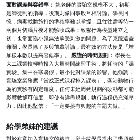
面對誤差與容錯率：
姚老師的實驗室規模不大，初期
是師徒制的指導，後期則像同事般互相討論。學長回
憶，病毒載體施打的準確率難以掌握，且往往需等待一
兩個月切腦片後才能驗收成果；致鬱行為模型建立之
初，也常面臨小鼠無法承受刺激的問題。為了克服這些
難關，學長除了多與前輩討論，最有效的方法便是「增
加樣本數以提高容錯率」。
嚴謹的時間規劃：
學長在
大二課業較輕時投入大量時間練習手術，將耗時的「濕
實驗」集中在寒暑假，最小化對課業的影響。他強調，
實驗室業務應「當成正式課程排入課表」，牽涉動物行
為的實驗有固定進度，任何未經周延規劃的改動都可能
影響數據可信度。即使有詳盡規劃，執行過程仍充滿壓
力，因此他堅信：「一定要挑有興趣的主題去做。」
給學弟妹的建議
對於有意加入實驗室的後進，邱士紘學長提出了幾項精