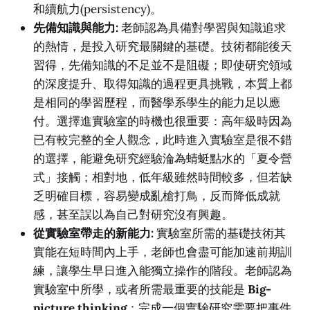
和續航力(persistency)。
先備知識與能力:
老師認為具備對學習與知識追求
的熱情，是投入研究最關鍵的基礎。技術都能後天
習得，先備知識的不足並不是阻礙；即使研究領域
的深度提升、取得知識的過程更具挑戰，本質上都
是相同的學習歷程，而醫學系學生的能力足以應
付。選擇進實驗室的時機也很重要：高年級時因為
已有較完整的全人觀念，此時進入實驗室是很不錯
的選擇，能避免研究經驗淪為蜻蜓點水的「夏令營
式」接觸；相對地，低年級雖然時間較多，但若缺
乏明確目標，容易變成亂槍打鳥，反而降低成就
感，甚至誤以為自己對研究沒有興趣。
從實驗室帶走的新能力:
實驗室所需的基礎技術其
實能在短時間內上手，老師也會盡可能加速前期訓
練，讓學生早日進入能獨立操作的階段。老師認為
實驗室中所學，或者所需最重要的技能是
Big-
picture thinking
：完成一個實驗研究需要把事件