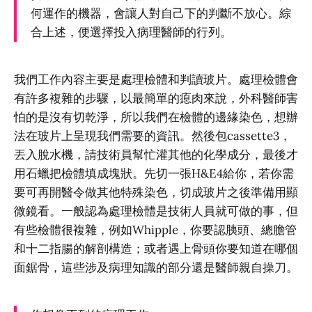
何運作的機器，會讓人對自己下的判斷不放心。綜
合上述，便選擇投入病理醫師的行列。
我們工作內容主要是處理檢體和判讀玻片。處理檢體會
有許多複雜的步驟，以最簡單的瘜肉來說，外科醫師害
怕的是沒有切乾淨，所以我們在檢體的邊緣染色，想辦
法在玻片上呈現我們需要的資訊。然後包cassette3，
丟入脫水機，請技術員幫忙灌其他的化學成分，最後才
用石蠟把檢體填成塊狀。先切一張H&E4給你，若你需
要可再開醫令做其他特殊染色，切成玻片之後準備用顯
微鏡看。一般認為處理檢體是技術人員就可做的事，但
有些檢體很複雜，例如Whipple，你要認胰頭、總膽管
和十二指腸的解剖構造；或者遇上骨頭你要知道在哪個
面鋸骨，這些涉及病理知識的部分還是醫師親自操刀。