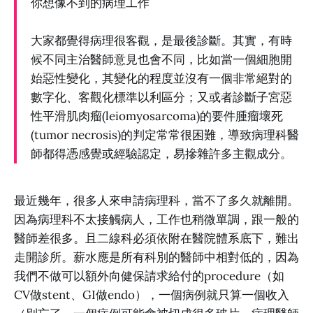
你想像不到的病理工作
大家都覺得病理很客觀，是最後診斷。其實，有時
候不同主治醫師意見也會不同，比如當一個細胞開
始惡性變化，其變化的程度並沒有一個非常絕對的
數字化、客觀化標準以利區分；又或者診斷子宮惡
性平滑肌肉瘤(leiomyosarcoma)的要件腫瘤壞死
(tumor necrosis)的判定常常很困難，導致病理科醫
師都得憑感覺或經驗認定，易摻雜許多主觀成分。
最近幾年，很多人來申請病理科，當不了多久就離開。
因為病理科不太接觸病人，工作也稍微單調，跟一般的
醫師差很多。且二線科必須依附在醫院體系底下，難出
走開診所。薪水應是所有科別的醫師中相對低的，因為
我們不做可以額外向健保請求給付的procedure（如
CV做stent、GI做endo），一個病例就只算一個收入