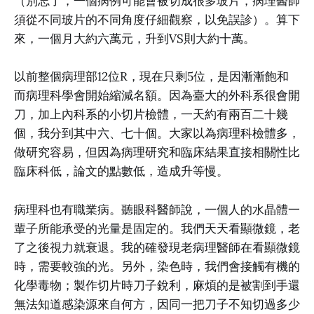
（別忘了，一個病例可能會被切成很多玻片，病理醫師
須從不同玻片的不同角度仔細觀察，以免誤診）。算下
來，一個月大約六萬元，升到VS則大約十萬。
以前整個病理部12位R，現在只剩5位，是因漸漸飽和
而病理科學會開始縮減名額。因為臺大的外科系很會開
刀，加上內科系的小切片檢體，一天約有兩百二十幾
個，我分到其中六、七十個。大家以為病理科檢體多，
做研究容易，但因為病理研究和臨床結果直接相關性比
臨床科低，論文的點數低，造成升等慢。
病理科也有職業病。聽眼科醫師說，一個人的水晶體一
輩子所能承受的光量是固定的。我們天天看顯微鏡，老
了之後視力就衰退。我的確發現老病理醫師在看顯微鏡
時，需要較強的光。另外，染色時，我們會接觸有機的
化學毒物；製作切片時刀子銳利，麻煩的是被割到手還
無法知道感染源來自何方，因同一把刀子不知切過多少