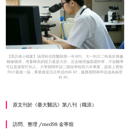
【受訪者小檔案】病理科住院醫師第一年(R1)。大一到大二時基於興趣
輔修物理，考量轉系的阻力還是大些，且走物理偏基礎科學，不如醫學
可以直接幫忙到人。大學期間申請二階段學程而六年畢業，趕搭上舊制 
PGY最後一屆，畢業後當完兵申請內科 R1，服務期間再申請成為病理
科 R1。
原文刊於《臺大醫訊》第八刊（職涯）
訪問、整理 /med98 金寧煊