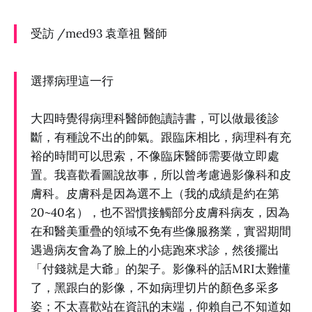
受訪 /med93 袁章祖 醫師
選擇病理這一行
大四時覺得病理科醫師飽讀詩書，可以做最後診
斷，有種說不出的帥氣。跟臨床相比，病理科有充
裕的時間可以思索，不像臨床醫師需要做立即處
置。我喜歡看圖說故事，所以曾考慮過影像科和皮
膚科。皮膚科是因為選不上（我的成績是約在第
20~40名），也不習慣接觸部分皮膚科病友，因為
在和醫美重疊的領域不免有些像服務業，實習期間
遇過病友會為了臉上的小痣跑來求診，然後擺出
「付錢就是大爺」的架子。影像科的話MRI太難懂
了，黑跟白的影像，不如病理切片的顏色多采多
姿；不太喜歡站在資訊的末端，仰賴自己不知道如