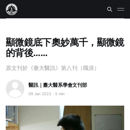
顯微鏡底下奧妙萬千，顯微鏡
的背後……
原文刊於《臺大醫訊》第八刊（職涯）
醫訊｜臺大醫系學會文刊部
09 Jan 2023
5 min