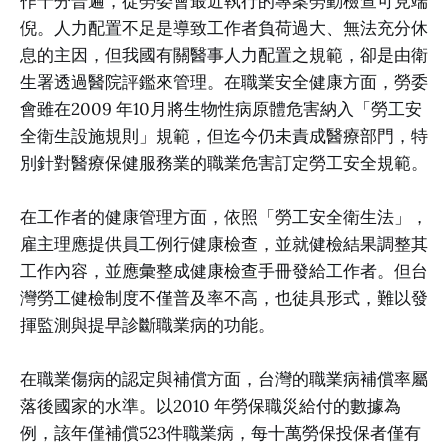
作十分普遍，從勞委會最近執行的專案勞動檢查可見端
倪。人力配置不足是導致工作者負荷過大、無法充分休
息的主因，但我國有關醫事人力配置之規範，卻是由衛
生署透過醫院評鑑來管理。在職業安全健康方面，勞委
會雖在2009 年10月將生物性病原體危害納入「勞工安
全衛生設施規則」規範，但迄今仍未責成醫療部門，特
別針對醫療保健服務業的職業危害訂定勞工安全規範。
在工作者的健康管理方面，依照「勞工安全衛生法」，
雇主理應提供員工例行健康檢查，並就健檢結果調整其
工作內容，並應彙整成健康檢查手冊發給工作者。但台
灣勞工健檢制度不僅普及率不高，也徒具形式，難以發
揮監測與提早診斷職業病的功能。
在職業傷病的認定與補償方面，台灣的職業病補償率屬
落後國家的水準。以2010 年勞保職災給付的數據為
例，該年僅補償523件職業病，每十萬勞保投保者僅有