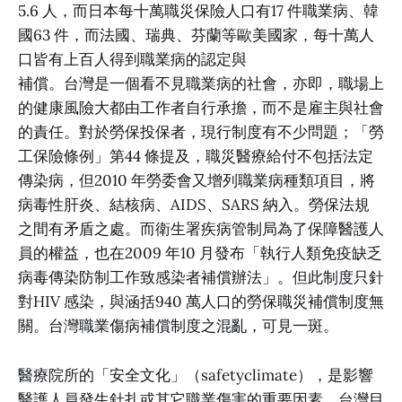
5.6 人，而日本每十萬職災保險人口有17 件職業病、韓
國63 件，而法國、瑞典、芬蘭等歐美國家，每十萬人
口皆有上百人得到職業病的認定與
補償。台灣是一個看不見職業病的社會，亦即，職場上
的健康風險大都由工作者自行承擔，而不是雇主與社會
的責任。對於勞保投保者，現行制度有不少問題；「勞
工保險條例」第44 條提及，職災醫療給付不包括法定
傳染病，但2010 年勞委會又增列職業病種類項目，將
病毒性肝炎、結核病、AIDS、SARS 納入。勞保法規
之間有矛盾之處。而衛生署疾病管制局為了保障醫護人
員的權益，也在2009 年10 月發布「執行人類免疫缺乏
病毒傳染防制工作致感染者補償辦法」。但此制度只針
對HIV 感染，與涵括940 萬人口的勞保職災補償制度無
關。台灣職業傷病補償制度之混亂，可見一斑。
醫療院所的「安全文化」（safetyclimate），是影響
醫護人員發生針扎或其它職業傷害的重要因素。台灣目