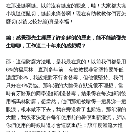
在那邊縫啊縫。以前沒有縫皮的觀念，哇！大家都大塊
小塊隨便亂切，縫起來痛苦啊！現在有助教教你們要怎
麼切(以後比較好縫)真是幸福！
編：感覺邵先生經歷了許多解剖的歷史，能不能請邵先
生聊聊，工作這二十年來的感想呢？
邵：這個防腐方法吼，是我最在意的！以前我們都是用
6%的福馬林，直到多年前，有位教授非常堅持要降低
濃度到3%，我說絕對不行會發霉，但他很堅持。我們
只好在4%妥協。那年灌的大體保存狀況很不理想，當
時有牙醫系的同學邊解剖邊發霉，結果得在每次解剖後
用福馬林防腐，想當然，他們那組被嗆得一把鼻涕一把
眼淚，根本做不下去，我在旁邊看了也難過。那年灌的
大體，我後來決定在每年使用前的暑假重新灌流，所以
你們使用的時候味道才會這麼重(註：該年度灌流大體