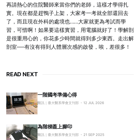
再請熱心的住院醫師來當你們的老師，這樣才學得扎
實。現在都是趕鴨子上架，大家考一考就全部還回去
了，而且現在外科的處境也……大家就更為考試而學
習，可惜啊！如果要這樣實習，用電腦就好了！學解剖
是很重用心的，你花多少時間就得到多少東西。走出解
剖室──有沒有得到人體層次感的啟發，唉，差很多！
READ NEXT
一階國考準備心得
醫訊｜臺大醫系學會文刊部
12 JUL 2026
為階梯蓋上腳印
醫訊｜臺大醫系學會文刊部
21 SEP 2025