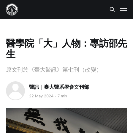
醫學院「大」人物：專訪邵先
生
原文刊於《臺大醫訊》第七刊（改變）
醫訊｜臺大醫系學會文刊部
22 May 2024
7 min