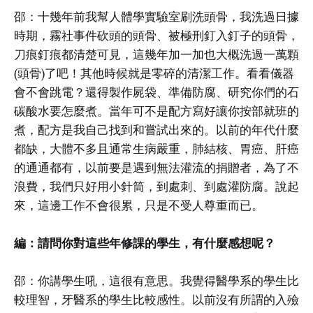
邵：十幾年前我幫人體學實驗室刷洗頭骨，我洗過日據
時期，霧社事件砍頭的頭骨、被極刑釘入釘子的頭骨，
刀痕釘痕都清楚可見，這幾年加一加也大概洗過一萬顆
(頭骨)了吧！其他時候就是零碎的清潔工作。看看儀器
會不會跳電？還得製作屍袋、準備防腐、研究你們的石
碳酸水要怎麼煮。當年可不是配方寫好讓你按部就班的
煮，配方是我自己找到和嘗試出來的。以前的年代什麼
都缺，大體不多且通常生病嚴重，肺結核、胃癌、肝癌
的通通都有，以前要是遇到無法灌流的捐贈者，為了不
浪費，我們只好用小針筒，到處刺、到處灌防腐。說起
來，這邊工作不會很累，只是不受人尊重而已。
編：請問你對這些年修課的學生，有什麼感想呢？
邵：你講學生吼，這很有意思。我覺得醫學系的學生比
較理智，牙醫系的學生比較感性。以前沒有所謂的入殮