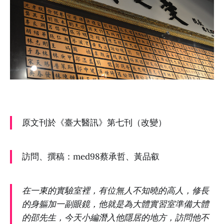
原文刊於《臺大醫訊》第七刊（改變）
訪問、撰稿：med98蔡承哲、黃品叡
在一東的實驗室裡，有位無人不知曉的高人，修長
的身軀加一副眼鏡，他就是為大體實習室準備大體
的邵先生，今天小編潛入他隱居的地方，訪問他不