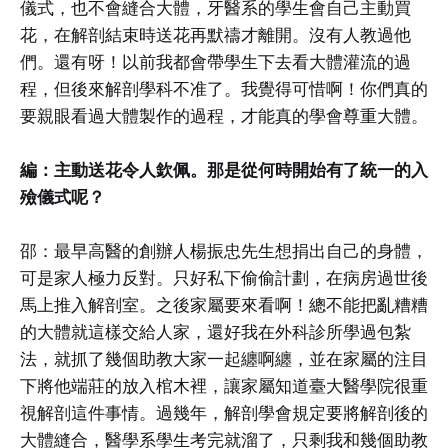
儀式，也不會縫合大體，牙醫系的學生會自己主動買
花，在解剖結束時送花再默禱才離開。沒有人教過他
們。還有呀！以前我都會帶學生下去看大體灌流的過
程，但後來解剖學科不准了。我覺得可惜啊！你們真的
要親眼看過大體製作的過程，才能真的學會尊重大體。
編：主動送花令人欽佩。那是從何時開始有了統一的入
殮儀式呢？
邵：最早高醫的創辦人楊振忠先生想捐出自己的身體，
可是家人極力反對。只好私下偷偷計劃，在病房過世後
馬上推入解剖室。之後家屬要來看啊！總不能把亂糟糟
的大體就這樣交給人家，還好我在外科診所學過包紮
法，就抓了幾個助教大家一起纏啊纏，並在家屬的注目
下將他端莊的放入棺木裡，讓家屬知道臺大醫學院很重
視解剖這件事情。過幾年，解剖學會規定要將解剖後的
大體縫合，醫學系學生考完就溜了，只剩我和幾個助教