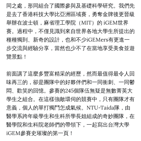
同之處，形同組合了國際參與及基礎科學研究。我們先
是去了香港科技大學比亞洲區域賽，勇奪金牌後更晉級
舉辦在波士頓，麻省理工學院（MIT）的 iGEM世界
賽。過程中，不僅見識到來自世界各地大學生所提出的
種種獨到、新奇的設計，也和不少iGEMers有更進一
步交流與經驗分享，當然也少不了在當地享受美食並遊
覽景點！
前面講了這麼多豐富精采的經歷，然而最值得最令人回
味再三的，卻是團隊中的好夥伴們和一同衝刺、一同鬱
悶、歡笑的回憶。參賽的245個隊伍無疑是無數菁英大
學生之組合。在這樣強敵環伺的競賽中，只有團隊才有
意義，個人的單打獨鬥怎成氣候。NTU-Taida隊，由
醫學系跨年級學生和生科所學長姐組成的奇妙團隊，在
醫學院和生科院老師們的帶領下，一起寫出台灣大學
iGEM參賽史璀璨的第一頁！