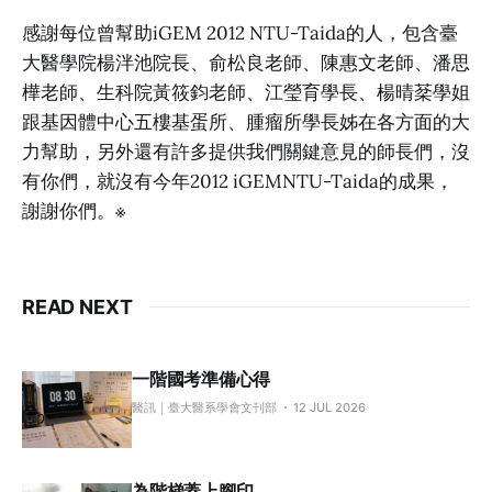
感謝每位曾幫助iGEM 2012 NTU-Taida的人，包含臺
大醫學院楊泮池院長、俞松良老師、陳惠文老師、潘思
樺老師、生科院黃筱鈞老師、江瑩育學長、楊晴棻學姐
跟基因體中心五樓基蛋所、腫瘤所學長姊在各方面的大
力幫助，另外還有許多提供我們關鍵意見的師長們，沒
有你們，就沒有今年2012 iGEMNTU-Taida的成果，
謝謝你們。※
READ NEXT
一階國考準備心得
醫訊｜臺大醫系學會文刊部
12 JUL 2026
為階梯蓋上腳印