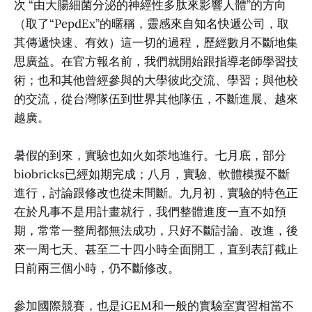
次 “由大腸細菌分泌的神經性多肽來影響人體”的方向
（取了“PepdEx”的暱稱，靈感來自知名快遞公司，取
其傳遞快速、有效）這一切的過程，歷經數月不斷地集
思廣益。在官方報名前，我們就開始跟指導老師學習技
術；也和其他曾經參與的大學彼此交流、學習；與他校
的交流，從台灣隊伍到世界其他隊伍，不斷進展、越來
越廣。
暑假的到來，實驗也如火如荼地進行。七月底，部分
biobricks已經如期完成；八月，實驗、軟體模擬不斷
進行，討論跟修改也從未間斷。九月初，實驗的特色正
在於凡事不是用計畫就行，我們整體進度一直不如預
期，常常一整周都無法成功，只好不斷討論、改進，後
來一周七天、甚至二十四小時全面開工，直到表訂截止
日前兩三個小時，仍不斷修改。
參加國際競賽，也是iGEM和一般的實驗室實習相當不