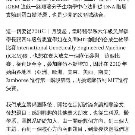
iGEM 這般一路順著分子生物學中心法則從 DNA 階層
實驗到蛋白體階層，也是少見的次領域結合。
這一切要從2011年十月說起，當時醫學系六年級吳岸叡
學長跟四年級曾思宜學姐在久聞MIT創辦的合成生物學
比賽International Genetically Engineered Machine
(iGEM)後，也想在臺大成立一個隊伍參與。這個比
賽，從創始至今，參加隊伍不斷增加，因此在 2010 年
始由各地區（亞洲、歐洲、美東、美西、南美）
Jamboree 進行第一階段篩選，再挑選隊伍到 MIT進行
決賽。
我們成立籌備團隊後，開始在定期討論會讀相關論文、
發想題目；感到興趣的其他臺大朋友，也從生科系、醫
學系、電機系紛紛加入。由一開始數個方向、到三個大
主題，再到一個核心方向兩個題目，到最後決定我們這