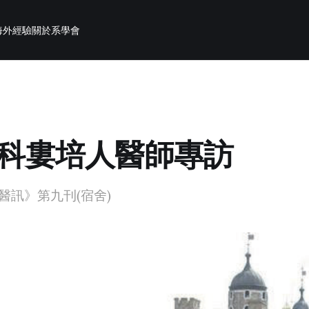
海外經驗
關於系學會
科婁培人醫師專訪
醫訊》第九刊(宿舍)