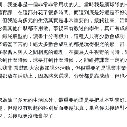
期，我並非是一個非常非常用功的人。當時我是網球隊的
體育課，在這部分花了很多時間。而這到底是好還是不好
，但我認為多元的生活其實是非常重要的，接觸社團、活
念書其他什麼都不用做。事後來看教過的學生，真正有成
、鐵屁股型的，讀書十分有毅力，這種人只有少數會成功
來還蠻辛苦的！絕大多數會成功的都是玩得很兇的那一群
在學習人與人之間相處的道理，在擴展人生視野的同時，
念到什麼時候，球要打到什麼時候，才能維持課業一定的
以我非 常鼓勵大家參加課外活動，但很重要的是課業本業
間都放在活動上，因為將來選課、分發都是靠成績，但也
認為除了多元的生活以外，最重要的還是要把基本功學好
趣，但越沒有興趣的科別反而要越認真，畢竟你以後絕對
學，以後就更沒機會學了。