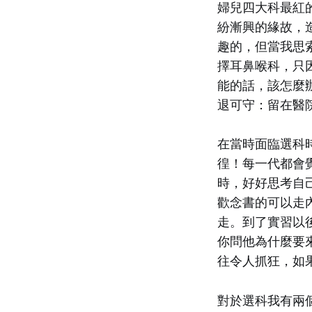
婦兒四大科最紅
紛漸興的緣故，
趣的，但當我思
擇耳鼻喉科，只
能的話，該怎麼
退可守：留在醫
在當時面臨選科
徨！每一代都會
時，好好思考自
歡念書的可以走
走。到了實習以
你問他為什麼要
往令人抓狂，如
對於選科我有兩