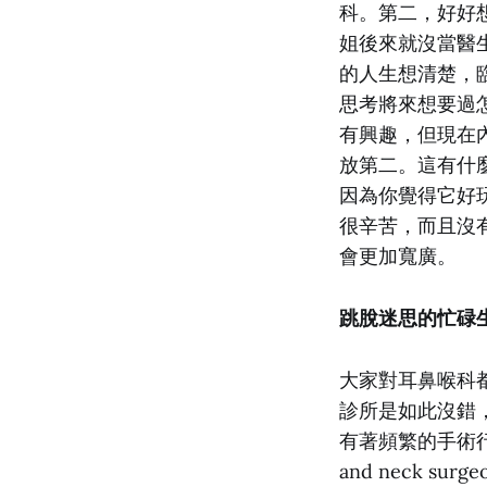
科。第二，好好
姐後來就沒當醫
的人生想清楚，
思考將來想要過
有興趣，但現在內科
放第二。這有什
因為你覺得它好
很辛苦，而且沒
會更加寬廣。
跳脫迷思的忙碌
大家對耳鼻喉科
診所是如此沒錯
有著頻繁的手術行程
and neck 