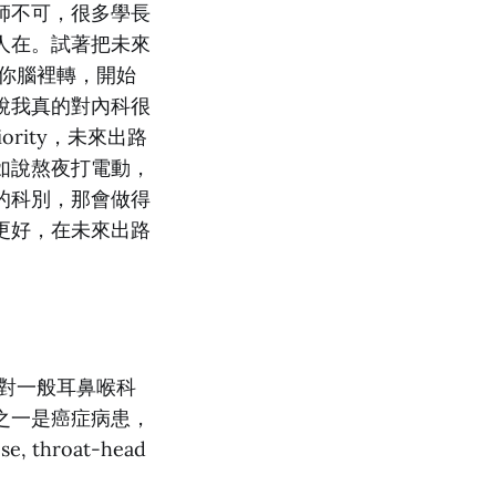
師不可，很多學長
人在。試著把未來
你腦裡轉，開始
說我真的對內科很
rity，未來出路
如說熬夜打電動，
的科別，那會做得
更好，在未來出路
對一般耳鼻喉科
之一是癌症病患，
hroat-head