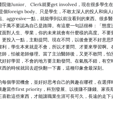
做Junior、 Clerk就要get involved，現在很多
是個foreign body、只是學生，不敢太深人的投人和
、aggresive一點，就能學到以前沒看到的東西。很多
但千萬不要認為自己是路障。有這麼一句話很棒：「態度
度面對人生、學業，你的未來就會有什麼樣的高度。不要
、更投入一點，主動提問。現在不問，以後會更不好意思
權利，學生本來就是不會，所以才要問、才要來學習啊。
老師，怕被老師修理。當了主治醫師後，又更不敢問，怕
代好好學習，不會的地方要主動發問。在氣氛不錯，有空
東西的時候就回去趕快翻一下書，這種印象會最深刻。
的每個學習機會，並好好思考自己的興趣在哪裡，在選擇
當作first priority，科別發展、以後賺不賺錢、家
正喜歡這些東西，才能讓職業生涯可長可久，長遠的走下