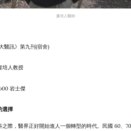
婁培人醫師
大醫訊》第九刊(宿舍)
 婁培人教授
00 岩士傑
的選擇
之際，醫界正好開始進人一個轉型的時代。民國 60、7