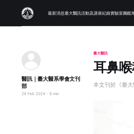
最新消息
臺大醫訊
活動及講座紀錄
實驗室圖鑑
臺大醫訊
耳鼻喉
醫訊｜臺大醫系學會文刊
本文刊於《臺大
部
29 Feb 2024
9 min