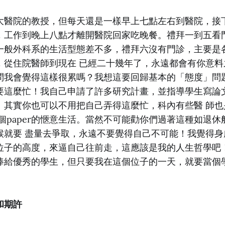
大醫院的教授，但每天還是一樣早上七點左右到醫院，接
，工作到晚上八點才離開醫院回家吃晚餐。禮拜一到五看
一般外科系的生活型態差不多，禮拜六沒有門診，主要是
，從住院醫師到現在 已經二十幾年了，永遠都會有你意料
問我會覺得這樣很累嗎？我想這要回歸基本的「態度」問
要這麼忙！我自己申請了許多研究計畫，並指導學生寫論
。其實你也可以不用把自己弄得這麼忙，科內有些醫 師也
個paper的愜意生活。當然不可能勸你們過著這種如退
候就要 盡量去爭取，永遠不要覺得自己不可能！我覺得身
位子的高度，來逼自己往前走，這應該是我的人生哲學吧
棒給優秀的學生，但只要我在這個位子的一天，就要當個
和期許