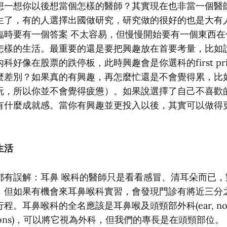
想一想你以後想當個怎樣的醫師？其實現在也非當一個醫
生了，有的人選擇出國做研究，研究做的很好的也是大有
臨時要有一個答案 不太容易，但慢慢開始要有一個東西在
怎樣的生活。最重要的還是要把興趣放在首要考量，比如
好像在股票的跌停板，此時興趣會是你選科的first prio
麼差別？如果真的有興趣，再怎麼忙還是不會覺得累，比
玩，所以你並不會覺得疲憊）。如果說選擇了自己不喜歡
有什麼成就感。當你有興趣並更投入以後，其實可以做得
生活
都有誤解：耳鼻 喉科的醫師只是看看感冒、清耳朵而已，
，但如果有機會來耳鼻喉科實習，會發現門診有將近三分
。耳鼻喉科的全名應該是耳鼻喉及頭頸部外科(ear, nose, t
surgeons)，可以將它視為外科，但我們的專長是在頭頸部位。