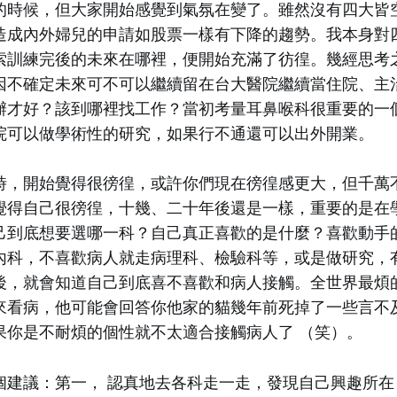
的時候，但大家開始感覺到氣氛在變了。雖然沒有四大皆
造成內外婦兒的申請如股票一樣有下降的趨勢。我本身對
索訓練完後的未來在哪裡，便開始充滿了彷徨。幾經思考
因不確定未來可不可以繼續留在台大醫院繼續當住院、主
辦才好？該到哪裡找工作？當初考量耳鼻喉科很重要的一
院可以做學術性的研究，如果行不通還可以出外開業。
時，開始覺得很徬徨，或許你們現在徬徨感更大，但千萬
覺得自己很徬徨，十幾、二十年後還是一樣，重要的是在
己到底想要選哪一科？自己真正喜歡的是什麼？喜歡動手
內科，不喜歡病人就走病理科、檢驗科等，或是做研究，
後，就會知道自己到底喜不喜歡和病人接觸。全世界最煩
來看病，他可能會回答你他家的貓幾年前死掉了一些言不
果你是不耐煩的個性就不太適合接觸病人了 （笑）。
個建議：第一， 認真地去各科走一走，發現自己興趣所在