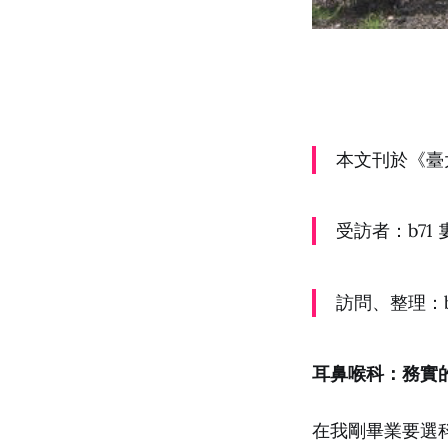
本文刊於《臺
受訪者：b71
訪問、整理：b
耳鼻喉科：務實
在我剛畢業要選科