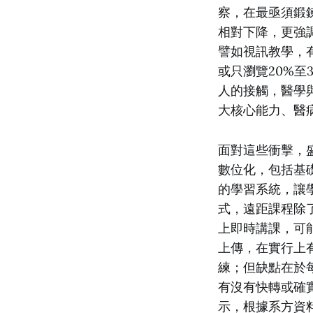
察，在最亟須鍛
相對下降，更強
譬如視訊教學，
或只瀏覽20%
人的接觸，醫學
大核心能力、醫
面對這些衝擊，
數位化，包括基
的學習系統，讓
式，遠距課程除
上即時講課，可能
上傳，在實行上
練；但缺點在於
有沒有快轉或確
示，根據系方資