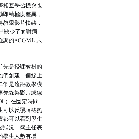
儕相互學習機會也
動即積極度差異，
將教學影片快轉，
是缺少了面對病
的ACGME 六
首先是授課教材的
他們創建一個線上
二個是遠距教學模
事先錄製影片或線
OL）在固定時間
生可以反覆聆聽熟
實都可以看到學生
習狀況。盛主任表
的學生人數有增