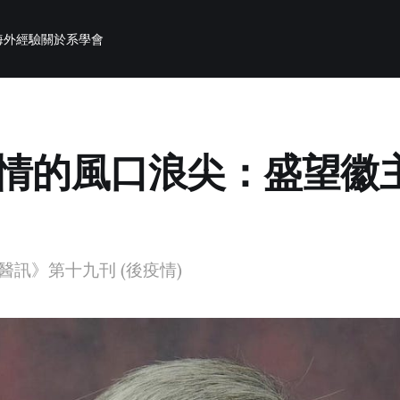
海外經驗
關於系學會
情的風口浪尖：盛望徽
訊》第十九刊 (後疫情)