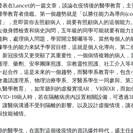
表在Lancet的一篇文章，談論在疫情後的醫學教育，
學教育者借鑑。第一個趨勢就是「以勝任能力為導向(compe
學教育」，意即當你去照顧病人，就要有照顧病人的這個能
去做身體檢查和病史詢問，五年級的同學可能就要有能力
能夠，處理病人問題，學習開立醫囑等等。當然每個人的
據學生的能力來賦予學習目標，這就是個人化導向。第二
，新冠疫情又更突顯了其重要性，一個病情複雜的病人，
護理、藥劑、安寧團隊照護、宗教靈性照護、社工介入等
一起合作，這是未來的一個趨勢，而醫學系教育中，包含
會邀請護理系、物理治療學系、牙醫系學生一同參與。第
醫學教育」，如常聽到的虛擬實境AR 、VR與XR，而
VID-19病人時，若在隔離病房內設置相關設備，可透過
，讓醫病溝通不受到隔離的影響。以及設計虛擬情境，讓
與技能補情。
師的醫學生，在面對這個後疫情的資訊爆炸時代，盛主任