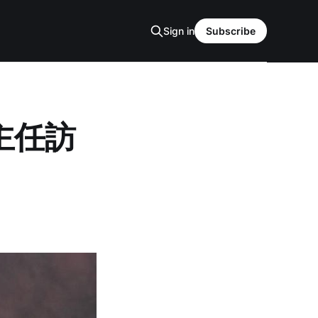
Sign in
Subscribe
主任訪