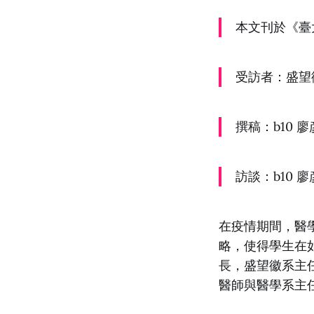
本文刊於《臺
受訪者：盛望
撰稿：b10 廖
訪談：b10 廖
在疫情期間，醫
略，使得學生在
長，盛望徽系主
醫師與醫學系主