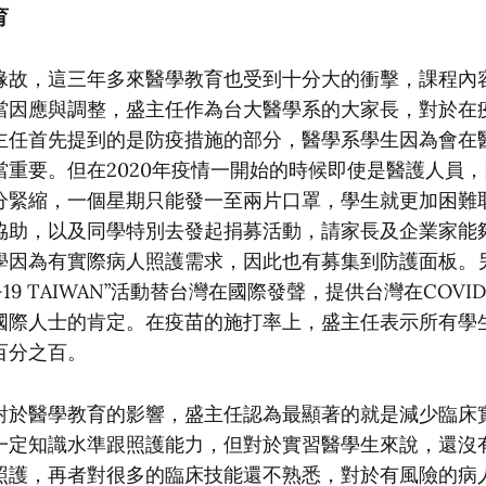
育
緣故，這三年多來醫學教育也受到十分大的衝擊，課程內
當因應與調整，盛主任作為台大醫學系的大家長，對於在
主任首先提到的是防疫措施的部分，醫學系學生因為會在
當重要。但在2020年疫情一開始的時候即使是醫護人員
分緊縮，一個星期只能發一至兩片口罩，學生就更加困難
協助，以及同學特別去發起捐募活動，請家長及企業家能
學因為有實際病人照護需求，因此也有募集到防護面板。
VID-19 TAIWAN”活動替台灣在國際發聲，提供台灣在COV
國際人士的肯定。在疫苗的施打率上，盛主任表示所有學
百分之百。
對於醫學教育的影響，盛主任認為最顯著的就是減少臨床
一定知識水準跟照護能力，但對於實習醫學生來說，還沒
照護，再者對很多的臨床技能還不熟悉，對於有風險的病