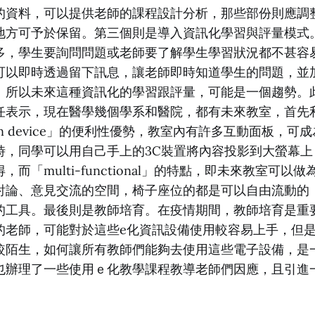
的資料，可以提供老師的課程設計分析，那些部份則應調
地方可予於保留。第三個則是導入資訊化學習與評量模式
多，學生要詢問問題或老師要了解學生學習狀況都不甚容
可以即時透過留下訊息，讓老師即時知道學生的問題，並
。所以未來這種資訊化的學習跟評量，可能是一個趨勢。
任表示，現在醫學幾個學系和醫院，都有未來教室，首先
 own device」的便利性優勢，教室內有許多互動面板，
時，同學可以用自己手上的3C裝置將內容投影到大螢幕上
而「multi-functional」的特點，即未來教室可以
討論、意見交流的空間，椅子座位的都是可以自由流動的
的工具。最後則是教師培育。在疫情期間，教師培育是重
的老師，可能對於這些e化資訊設備使用較容易上手，但
較陌生，如何讓所有教師們能夠去使用這些電子設備，是
也辦理了一些使用ｅ化教學課程教導老師們因應，且引進