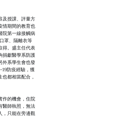
容及授課、評量方
疫情期間的教育也
醫院第一線接觸病
，口罩、隔離衣等
取得。盛主任代表
夠捐獻醫學系防護
另外系學生會也發
ID-19防疫經驗，獲
生也都相當配合，
實作的機會，住院
有醫師執照，無法
人，只能在旁邊觀