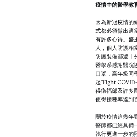
疫情中的醫學教
因為新冠疫情的
式都必須做出適
有許多心得。盛
人，個人防護相
防護裝備都還十
醫學系感謝醫院
口罩，高年級同
起”Fight CO
得衛福部及許多
使得接種率達到
關於疫情這幾年
醫師都已經具備
執行更進一步的