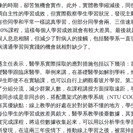
鍊的時期，卻苦無機會實作。此外，實體教學縮減後，同
調自主性的學習成效，但實際觀察學生學習狀況，發現主
有些同學和平常一樣認真學習，但部分同學會兩、三倍速
至30%課程，這樣每個人學習成效就會有較大差異。最後就
與人息息相關，但減少了對病人的接觸，包括醫學系一直強調
病溝通學習與實踐的機會就相對缺少了。
盛主任表示，醫學系實際採取的應對措施包括以下幾項：
礎醫學跟臨床醫學。舉例來講，在基礎醫學如解剖學科，
學生即使不在實驗課，也可以自行上網觀看玻片學習。第
了分組分流，減少群聚人數，在課程講授方面採取遠距，
同步或是非同步的，搭配鷹架式的教學系統（NTU CO
有其優缺點：線上教學的好處在於對於聽不懂的地方，學
每位學生的學習成效差異頗大，醫學系教學後臺數據，其
實完成課程，將這些數據收集起來，可以用以分析學生學
料發現，在這兩三年疫情下，推動線上學習之後，被當掉