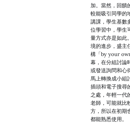
加。當然，回饋
較能吸引同學的
講課，學生基數
位學習中，學生
量方式亦是如此
境的進步，盛主
構「by your
幕，在分組討論
或發送詢問和心得，
馬上轉換成小組
插頭和電子搜尋
之處，年輕一代
老師，可能就比
方，所以在初期
都能熟悉使用。