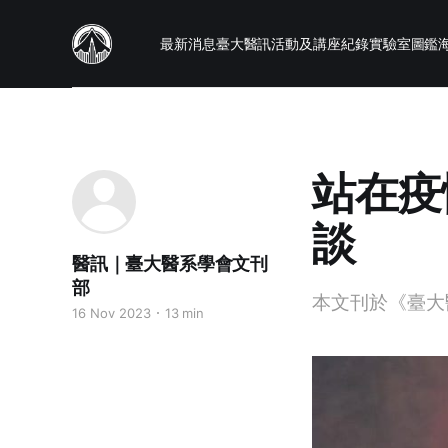
最新消息
臺大醫訊
活動及講座紀錄
實驗室圖鑑
站在疫
談
醫訊｜臺大醫系學會文刊
部
本文刊於《臺大醫
16 Nov 2023
13 min