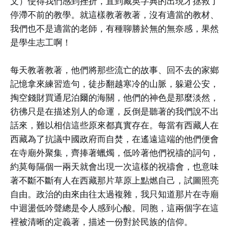
文）使得我們感到挫折，直到藏英字典的出現才拯救了
停滯不前的教學。就這樣教著教著，沒有適當的教材、
我們也不是適當的老師，有種聊勝於無的無奈感，果然
是學生志工啊！
每天教著教著，他們將那些流亡的故事、回不去的家鄉
記憶拿來練習造句，徒步翻越寒冷的山脈，躲避公安，
掏空錢財買通尼泊爾的海關，他們的神色是那麼淡然，
彷彿只是在描述別人的命運，反倒是聽著的我們說不出
話來，難以相信這些原來都真實存在。每當有西藏人在
西藏為了抗議中國政府而自焚，在遙遠這端的他們便會
在寺廟外聚集，齊捧著蠟燭，低吟著他們祝禱的詞句，
約莫每隔個一兩天就會出現一次這樣的祝禱會，也意味
著不斷不斷有人在西藏那片草原上點燃自己，試圖照亮
自由。政治的由來由往太過複雜，我只知道那片在寺廟
中迴盪低吟聲總是令人感到心酸。同胞，這兩個字在這
裡被清晰的定義著，描述一份對於民族的信仰。