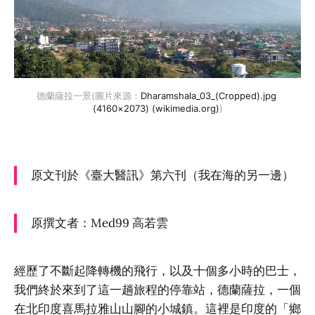
德蘭薩拉一景(圖片來源：
Dharamshala_03_(Cropped).jpg 
(4160×2073) (wikimedia.org)
)
原文刊於《臺大醫訊》第六刊（我在海的另一邊）
原撰文者：Med99 高若雲
經歷了不斷起降轉機的飛行，以及十個多小時的巴士，
我們終於來到了這一趟旅程的停靠站，德蘭薩拉，一個
在北印度喜馬拉雅山山腳的小城鎮。這裡是印度的「鄉