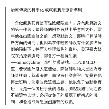
治療傳統的科學化 成就氣胸治療新準則
「會做氣胸其實是有點陰錯陽差！」身為此篇論文
的第一作者，陳醫師的回答有點出乎意料之外。當
年他在出國進修之前，想寫點論文，那時打算做肺
癌方面的研究，但因為在年輕醫師沒有什麼肺癌病
例的限制下，轉而去整理氣胸的資料。發現臺大醫
院在治療氣胸時，都會打一種抗生素
──minocycline，進行肋膜沾粘。上PUBMED一
查，發現國外沒人這樣做。陳醫師單純只是因為老
師這樣做，就跟著做，而沒有什麼實證。於是在他
博士班時，決定改做這個主題。他以兔子做動物實
驗，這是一個考驗手藝的過程，胸腔鏡施行完之後
不能讓牠去世，必須從兔子的反應了解術式的機
制，和會造成病患強烈痛苦的缺點。