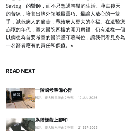
Saving」的醫師，而不只想過輕鬆的生活。藉由後天
的苦練，培養出胸外領域最靈巧、最讓人放心的一雙
手，減低病人的痛苦，帶給病人更大的幸福。在這醫療
崩壞的年代，臺大醫院四樓的開刀房裡，仍有這樣一個
以病患為首要考量的醫師堅守著崗位，讓我們看見身為
一名醫者應有的責任和價值。※
READ NEXT
一階國考準備心得
醫訊｜臺大醫系學會文刊部
12 JUL 2026
為階梯蓋上腳印
醫訊｜臺大醫系學會文刊部
21 SEP 2025