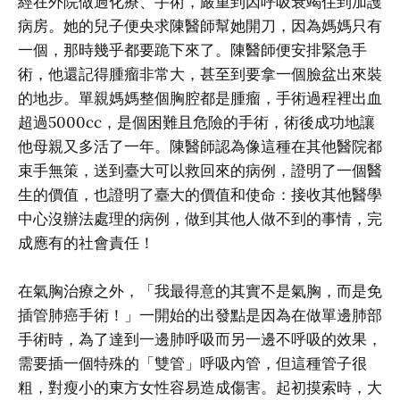
經在外院做過化療、手術，嚴重到因呼吸衰竭住到加護
病房。她的兒子便央求陳醫師幫她開刀，因為媽媽只有
一個，那時幾乎都要跪下來了。陳醫師便安排緊急手
術，他還記得腫瘤非常大，甚至到要拿一個臉盆出來裝
的地步。單親媽媽整個胸腔都是腫瘤，手術過程裡出血
超過5000cc，是個困難且危險的手術，術後成功地讓
他母親又多活了一年。陳醫師認為像這種在其他醫院都
束手無策，送到臺大可以救回來的病例，證明了一個醫
生的價值，也證明了臺大的價值和使命：接收其他醫學
中心沒辦法處理的病例，做到其他人做不到的事情，完
成應有的社會責任！
在氣胸治療之外，「我最得意的其實不是氣胸，而是免
插管肺癌手術！」一開始的出發點是因為在做單邊肺部
手術時，為了達到一邊肺呼吸而另一邊不呼吸的效果，
需要插一個特殊的「雙管」呼吸內管，但這種管子很
粗，對瘦小的東方女性容易造成傷害。起初摸索時，大