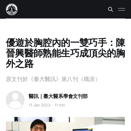
優遊於胸腔內的一雙巧手：陳
晉興醫師熟能生巧成頂尖的胸
外之路
原文刊於《臺大醫訊》第八刊（職涯）
醫訊｜臺大醫系學會文刊部
11 Jan 2023
11 min