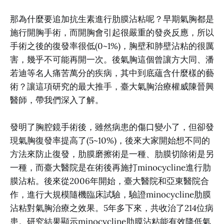
那為什麼要追加抗生素進行肋膜沾粘呢？早期氣胸都是
施行開胸手術，而開胸會引起很嚴重的發炎反應，所以
手術之後的復發率很低(0~1%)，胸壁和肺壁沾粘的很厲
害，幾乎不可能再開一次。後氣胸這個曾讓方大同、潘
若迪等名人痛苦萬分的疾病，其中到底蘊含什麼樣的藝
術？讓這項研究的最大推手，臺大氣胸治療權威陳晉興
醫師，帶我們深入了解。
發明了胸腔鏡手術後，雖然病患的傷口變小了，但卻發
現氣胸復發率提高了(5~10%)，後來大家開始想不同的
方法來防止復發，肋膜磨擦術是一種、肋膜切除術是另
一種，而臺大醫院是在術後再施打minocycline進行肋
膜沾粘。後來從2006年開始，臺大醫院和亞東醫院合
作，進行大規模隨機臨床試驗，驗證minocycline肋膜
沾粘對氣胸治療之效果。5年多下來，共收治了214位病
患。研究結果顯示minocycline肋膜沾粘能有效降低氣