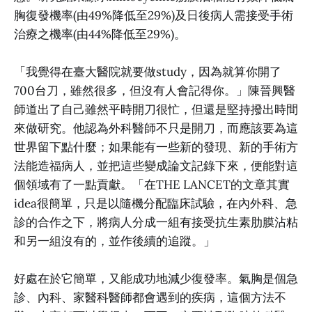
胸復發機率(由49%降低至29%)及日後病人需接受手術
治療之機率(由44%降低至29%)。
「我覺得在臺大醫院就要做study，因為就算你開了
700台刀，雖然很多，但沒有人會記得你。」陳晉興醫
師道出了自己雖然平時開刀很忙，但還是堅持撥出時間
來做研究。他認為外科醫師不只是開刀，而應該要為這
世界留下點什麼；如果能有一些新的發現、新的手術方
法能造福病人，並把這些變成論文記錄下來，便能對這
個領域有了一點貢獻。「在THE LANCET的文章其實
idea很簡單，只是以隨機分配臨床試驗，在內外科、急
診的合作之下，將病人分成一組有接受抗生素肋膜沾粘
和另一組沒有的，並作後續的追蹤。」
好處在於它簡單，又能成功地減少復發率。氣胸是個急
診、內科、家醫科醫師都會遇到的疾病，這個方法不