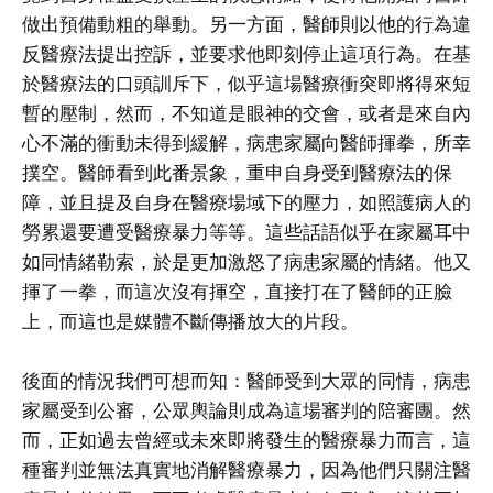
做出預備動粗的舉動。另一方面，醫師則以他的行為違
反醫療法提出控訴，並要求他即刻停止這項行為。在基
於醫療法的口頭訓斥下，似乎這場醫療衝突即將得來短
暫的壓制，然而，不知道是眼神的交會，或者是來自內
心不滿的衝動未得到緩解，病患家屬向醫師揮拳，所幸
撲空。醫師看到此番景象，重申自身受到醫療法的保
障，並且提及自身在醫療場域下的壓力，如照護病人的
勞累還要遭受醫療暴力等等。這些話語似乎在家屬耳中
如同情緒勒索，於是更加激怒了病患家屬的情緒。他又
揮了一拳，而這次沒有揮空，直接打在了醫師的正臉
上，而這也是媒體不斷傳播放大的片段。
後面的情況我們可想而知：醫師受到大眾的同情，病患
家屬受到公審，公眾輿論則成為這場審判的陪審團。然
而，正如過去曾經或未來即將發生的醫療暴力而言，這
種審判並無法真實地消解醫療暴力，因為他們只關注醫