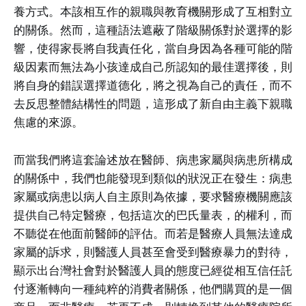
養方式。本該相互作的親職與教育機關形成了互相對立
的關係。然而，這種語法遮蔽了階級關係對於選擇的影
響，使得家長將自我責任化，當自身因為各種可能的階
級因素而無法為小孩達成自己所認知的最佳選擇後，則
將自身的錯誤選擇道德化，將之視為自己的責任，而不
去反思整體結構性的問題，這形成了新自由主義下親職
焦慮的來源。
而當我們將這套論述放在醫師、病患家屬與病患所構成
的關係中，我們也能發現到類似的狀況正在發生：病患
家屬或病患以病人自主原則為依據，要求醫療機關應該
提供自己特定醫療，包括這次的巴氏量表，的權利，而
不聽從在他面前醫師的評估。而若是醫療人員無法達成
家屬的訴求，則醫護人員甚至會受到醫療暴力的對待，
顯示出台灣社會對於醫護人員的態度已經從相互信任託
付逐漸轉向一種純粹的消費者關係，他們購買的是一個