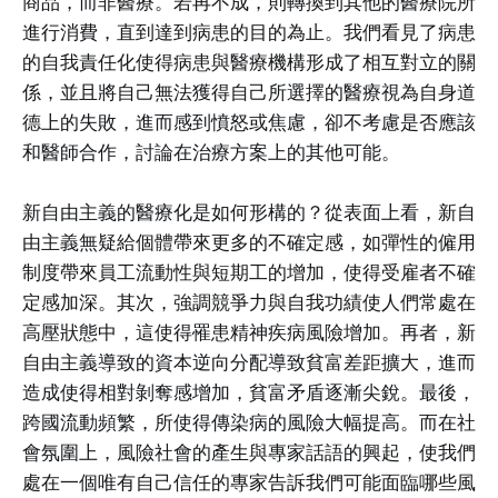
商品，而非醫療。若再不成，則轉換到其他的醫療院所
進行消費，直到達到病患的目的為止。我們看見了病患
的自我責任化使得病患與醫療機構形成了相互對立的關
係，並且將自己無法獲得自己所選擇的醫療視為自身道
德上的失敗，進而感到憤怒或焦慮，卻不考慮是否應該
和醫師合作，討論在治療方案上的其他可能。
新自由主義的醫療化是如何形構的？從表面上看，新自
由主義無疑給個體帶來更多的不確定感，如彈性的僱用
制度帶來員工流動性與短期工的增加，使得受雇者不確
定感加深。其次，強調競爭力與自我功績使人們常處在
高壓狀態中，這使得罹患精神疾病風險增加。再者，新
自由主義導致的資本逆向分配導致貧富差距擴大，進而
造成使得相對剝奪感增加，貧富矛盾逐漸尖銳。最後，
跨國流動頻繁，所使得傳染病的風險大幅提高。而在社
會氛圍上，風險社會的產生與專家話語的興起，使我們
處在一個唯有自己信任的專家告訴我們可能面臨哪些風