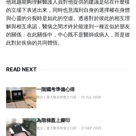
他就越能夠理解醫護人員對他提供的建議是站在什麼樣
的立場下表述出來，同時也意識到自身的選擇權在身體
與心靈的分裂時是如此的空虛。透過對於彼此的相互理
解與相互承認，醫病之間才終於能達到一種近似於朋友
的關係：在此關係中，中心既不是醫師或病人，而是彼
此對於疾病的共同體悟。
READ NEXT
一階國考準備心得
醫訊｜臺大醫系學會文刊部
12 JUL 2026
為階梯蓋上腳印
醫訊｜臺大醫系學會文刊部
21 SEP 2025