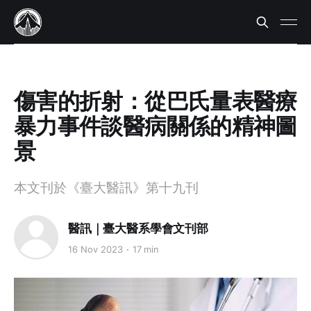
傷害的折射：從巴氏量表醫療
暴力事件談醫病關係的精神圖
景
本文刊於《臺大醫訊》第十九刊
醫訊｜臺大醫系學會文刊部
16 Nov 2023
17 min