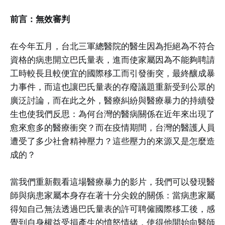
前言：無效審判
在今年五月，台北三軍總醫院的醫生因為拒絕為不符合
資格的病患開立巴氏量表，進而使家屬因為不能夠聘請
工時較長且較便宜的國際移工而引發衝突，最終釀成暴
力事件，而這也讓巴氏量表的存廢議題重新受到公眾的
廣泛討論，而在此之外，醫療糾紛與醫療暴力的持續發
生也使我們反思：為何台灣的醫病關係在近年來出現了
愈來愈多的醫療衝突？而在疫情期間，台灣的醫護人員
遭受了多少社會精神壓力？這些壓力的來源又是怎麼造
成的？
當我們重新觀看這場醫療暴力的影片，我們可以發現醫
師與病患家屬本身存在著十分尖銳的關係：當病患家屬
得知自己無法透過巴氏量表的許可聘僱國際移工後，感
覺到自身權益受損產生的憤怒情緒，使得他開始向醫師