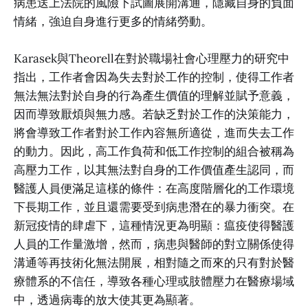
病患送上法院的風險下試圖展開溝通，隱藏自身的負面
情緒，強迫自身進行更多的情緒勞動。
Karasek與Theorell在對於職場社會心理壓力的研究中
指出，工作者會因為失去對於工作的控制，使得工作者
無法無法對於自身的行為產生價值的理解並賦予意義，
因而導致厭煩與無力感。若缺乏對於工作的決策能力，
將會導致工作者對於工作內容無所適從，進而失去工作
的動力。因此，高工作負荷和低工作控制的組合被稱為
高壓力工作，以其無法對自身的工作價值產生認同，而
醫護人員便滿足這樣的條件：在高度階層化的工作環境
下長期工作，並且還需要受到病患潛在的暴力衝突。在
新冠疫情的肆虐下，這種情況更為明顯：瘟疫使得醫護
人員的工作量激增，然而，病患與醫師的對立關係使得
溝通等再技術化無法開展，相對隨之而來的只有對於醫
療體系的不信任，導致各種心理或肢體壓力在醫療場域
中，透過病毒的放大使其更為顯著。