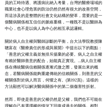
員的工時待遇、將護病比納入考量，台灣的醫療場域的
職業社會心理危害的防治仍然仍然有很大的改善空間，
而這涉及的是整體的社會文化結構的變革，需要的是一
個醫病關係相互信任的脈絡重構，一種既不是以醫師為
中心，也不是以病人為中心的相互承認邏輯。
關於病人自主權與醫師診斷的平衡，台大法學院教授陳
聰富在《醫療責任的形成與展開》中提出以下的觀點：
「善意的父權主義並無排斥揚棄的必要。病人之自主權
有賴於醫師善意的配合，始能真正實現。…病人自主權
係在傳統醫病信賴關係逐漸式微之際，發展出來的概
念，若醫病關係能夠重建傳統的信賴關係，則善意的父
權關係對於病人而言，何懼之有。(第192頁)」這樣的
方法顯然可以解決醫病關係中的第二個傷害性折射。
然而，即使是善意的父權仍然是父權，我們也不可能在
理解自己有選擇權的情況下回復成過去的關係。相對