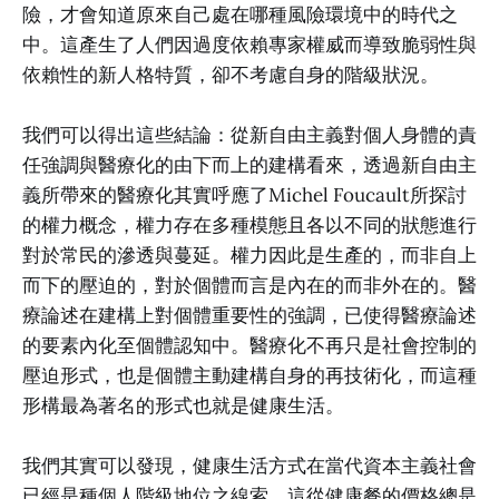
險，才會知道原來自己處在哪種風險環境中的時代之
中。這產生了人們因過度依賴專家權威而導致脆弱性與
依賴性的新人格特質，卻不考慮自身的階級狀況。
我們可以得出這些結論：從新自由主義對個人身體的責
任強調與醫療化的由下而上的建構看來，透過新自由主
義所帶來的醫療化其實呼應了Michel Foucault所探討
的權力概念，權力存在多種模態且各以不同的狀態進行
對於常民的滲透與蔓延。權力因此是生產的，而非自上
而下的壓迫的，對於個體而言是內在的而非外在的。醫
療論述在建構上對個體重要性的強調，已使得醫療論述
的要素內化至個體認知中。醫療化不再只是社會控制的
壓迫形式，也是個體主動建構自身的再技術化，而這種
形構最為著名的形式也就是健康生活。
我們其實可以發現，健康生活方式在當代資本主義社會
已經是種個人階級地位之線索，這從健康餐的價格總是