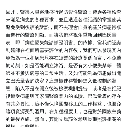
因此，醫護人員逐漸盛行起防禦性醫療：透過各種檢查
來滿足病患的各種要求，並且透過各種話語的掌握使其
避免受到後續的訴訟，而不去理會自身的基於病患徵狀
而進行的醫療判斷。而讓我們將視角重新回到巴氏量
表，即「病症暨失能診斷證明書」的依據。當我們認識
到醫師在裡面所需要評估的內容後，我們可以發現其內
容做為一位和病患只存在短暫的診療關係而言，不免過
於苛刻：如是否能獨立沐浴、是否有大小便失禁等，醫
師並不參與病患的日常生活，又如何能夠為病患做出開
立巴氏量表的決定？這無疑使得醫師進入低控制的狀
態，陷入不是在開立後被檢察機關提告，或者是在拒絕
後遭受病患與其家屬醫療暴力的風險。巴氏量表的存在
有其必要性，這不僅保障國際移工的工作權益，也避免
這項資源受到濫用。在某種程度上，也是對於國族主義
的最後界線。然而，其開立應該依賴與長期照護相關的
機構，而非醫師。