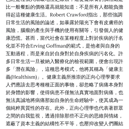
比一般餐點的價格還高就能知道：不是所有人都能負擔
得起這種健康生活。Robert Crawford指出，那些強調
日常生活的風險的論述，如暴露於陽光下會有皮膚癌的
風險，腦瘤的產生與手機的使用有關等，引發個人的健
康恐慌。甚而，當代社會在某種程度上對於疾病的汙名
化並不符合Erving Goffman的範式，是他者與自身的
互動過程，而是來自於自身對於自身疾病的污名化。許
多日常生活一旦被納入醫療化的檢視範圍，便會出現許
多「潛在風險」，這種思考模式，他將其稱為「健康主
義(Healthism)」。健康主義所推崇的正向心理學要求
人們應該去思考種種正面的事物，卻忽略了病痛本身對
於身體的影響，使得病患不僅無法真實地面對病痛，也
無法真誠地將病痛那如自身的生命經驗中，使其成為一
個純粹異質性的存在。此外，正向心理學也代表著群眾
之間的自我監視，透過排除那些不正向的思維與情緒，
遮蔽了資本主義的結構性不平等，也壓抑改變人們團結