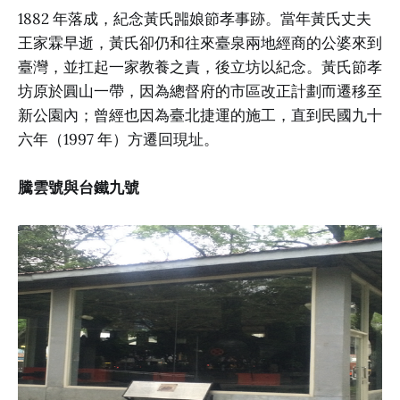
1882 年落成，紀念黃氏嘂娘節孝事跡。當年黃氏丈夫
王家霖早逝，黃氏卻仍和往來臺泉兩地經商的公婆來到
臺灣，並扛起一家教養之責，後立坊以紀念。黃氏節孝
坊原於圓山一帶，因為總督府的市區改正計劃而遷移至
新公園內；曾經也因為臺北捷運的施工，直到民國九十
六年（1997 年）方遷回現址。
騰雲號與台鐵九號