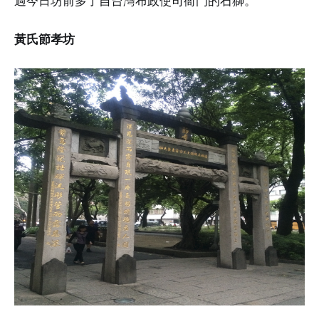
過今日坊前多了自台灣布政使司衙門的石獅。
黃氏節孝坊