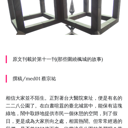
原文刊載於第十一刊(那些圍繞楓城的故事)
撰稿/med01 蔡宗祐
相信大家並不陌生。正對著台大醫院東址，便是有名的
二二八公園了。在白晝喧囂的臺北城當中，能保有這塊
綠地，鬧中取靜地提供市民一個休憩的空間，到了假
日，更是成為大家所向之處，相當熱鬧。但常常經過的