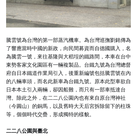
騰雲號為台灣的第一部蒸汽機車。為台灣巡撫劉銘傳為
了響應當時中國的新政，向民間募資而自德國購入，名
為騰雲一號，來往基隆與大稻埕的鐵路間，本車在台中
東勢客家文化園區有一輛複製品。台鐵九號為台灣總督
府自日本鐵道作業局引入，後重新編號包括騰雲號在內
的八輛車頭，而名此新車為台鐵九號。原本此型車欲自
日本本土引入兩輛，卻因船難，而只有一部車抵達台
灣。除此之外，在二二八公園內也有來自原台灣神社
（今圓山）的銅馬，以及舊時大天后宮拆除留下的柱珠
等，個個時代交疊，形成獨特的樣貌。
二二八公園與臺北