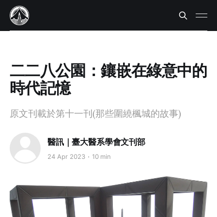
二二八公園：鑲嵌在綠意中的
時代記憶
原文刊載於第十一刊(那些圍繞楓城的故事)
醫訊｜臺大醫系學會文刊部
24 Apr 2023
10 min