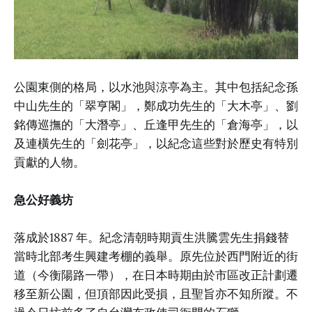
公園東側的格局，以水池與涼亭為主。其中包括紀念孫
中山先生的「翠亨閣」，鄭成功先生的「大木亭」、劉
銘傳巡撫的「大潛亭」、丘逢甲先生的「倉海亭」，以
及連橫先生的「劍花亭」，以紀念這些對於歷史有特別
貢獻的人物。
急公好義坊
落成於1887 年。紀念清朝時期貢生洪騰雲先生捐錢替
當時北部考生興建考棚的義舉。原先位於西門附近的街
道（今衡陽路一帶），在日本時期由於市區改正計劃遷
移至新公園，但頂部因此受損，且聖旨亦不知所蹤。不