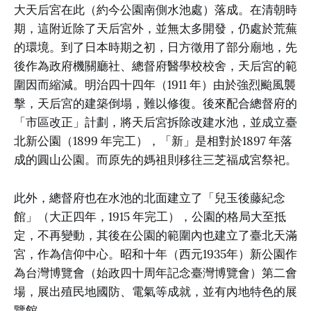
大天后宮在此（約今公園南側水池處）落成。在清朝時
期，這附近除了天后宮外，並無太多開發，仍處於荒蕪
的環境。到了日本時期之初，日方徵用了部分廟地，先
後作為政府機關廳社、總督府醫學校校舍，天后宮的範
圍因而縮減。明治四十四年（1911 年）由於強烈颱風襲
擊，天后宮的建築倒塌，難以修復。後來配合總督府的
「市區改正」計劃，將天后宮拆除改建水池，並成立臺
北新公園（1899 年完工），「新」是相對於1897 年落
成的圓山公園。而原先的媽祖則移往三芝福成宮祭祀。
此外，總督府也在水池的北面建立了「兒玉後藤紀念
館」（大正四年，1915 年完工），公園的格局大至抵
定，不再變動，其後在公園的範圍內也建立了臺北天滿
宮，作為信仰中心。昭和十年（西元1935年）新公園作
為台灣博覽會（始政四十周年記念臺灣博覽會）第二會
場，展出殖民地國防、電氣等成就，並有內地特色的展
覽館。