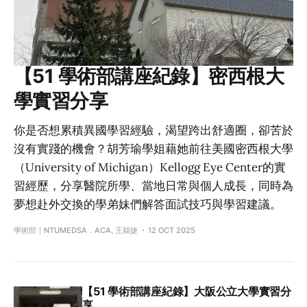
【51 學術部講座紀錄】密西根大
學實習分享
你是否想累積異國學習經驗，渴望跨出舒適圈，卻苦於
沒有實踐的機會？胡芳瑜學姐藉她前往美國密西根大學
（University of Michigan）Kellogg Eye Center的實
習經歷，分享醫院所學、當地日常與個人成長，同時為
夢想赴外交換的學弟妹們解答面試技巧與學習建議。
學術部｜NTUMEDSA．ACA, 王穎婕
12 OCT 2025
【51 學術部講座紀錄】大阪公立大學實習分
享